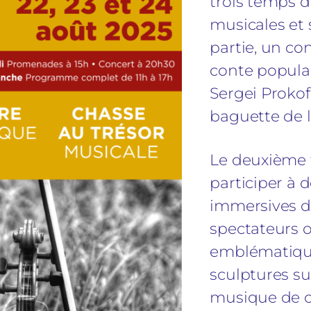
trois temps 
musicales et 
partie, un c
conte popula
Sergei Prokofi
baguette de l
Le deuxième t
participer à 
immersives d
spectateurs o
emblématique
sculptures su
musique de c